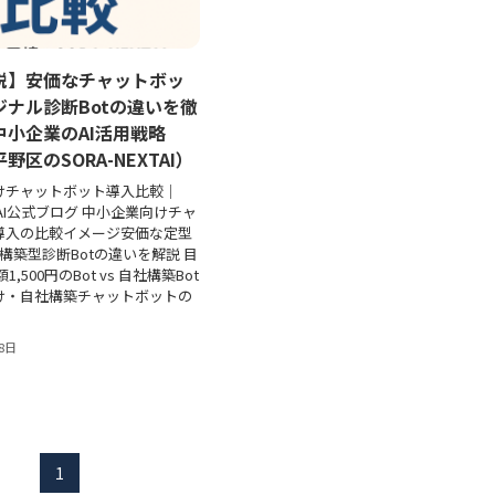
説】安価なチャットボッ
ジナル診断Botの違いを徹
中小企業のAI活用戦略
野区のSORA-NEXTAI）
けチャットボット導入比較｜
XTAI公式ブログ 中小企業向けチャ
導入の比較イメージ安価な定型
社構築型診断Botの違いを解説 目
,500円のBot vs 自社構築Bot
け・自社構築チャットボットの
18日
1