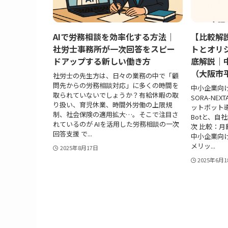
AIで労務相談を効率化する方法｜
【比較解
社労士事務所が一次回答をスピー
トとオリ
ドアップする新しい働き方
底解説｜
（大阪市平
社労士の先生方は、日々の業務の中で「顧
問先からの労務相談対応」に多くの時間を
中小企業向
取られていないでしょうか？有給休暇の取
SORA-NE
り扱い、育児休業、時間外労働の上限規
ットボット
制、社会保険の適用拡大…。そこで注目さ
Botと、自
れているのが AIを活用した労務相談の一次
次 比較：月額1
回答支援 で...
中小企業向
メリッ...
2025年8月17日
2025年6月