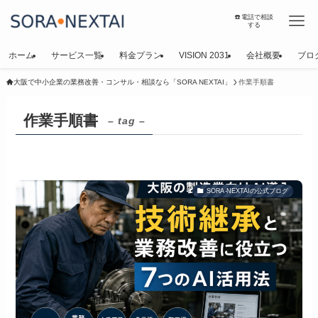
☎️電話で相談
する
ホーム
サービス一覧
料金プラン
VISION 2031
会社概要
ブロ
大阪で中小企業の業務改善・コンサル・相談なら「SORA NEXTAI」
作業手順書
作業手順書
– tag –
SORA-NEXTAIの公式ブログ