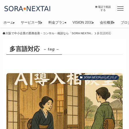
☎️電話で相談
する
ホーム
サービス一覧
料金プラン
VISION 2031
会社概要
ブロ
大阪で中小企業の業務改善・コンサル・相談なら「SORA NEXTAI」
多言語対応
多言語対応
– tag –
SORA-NEXTAIの公式ブログ