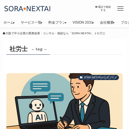
☎️電話で相談
する
ホーム
サービス一覧
料金プラン
VISION 2031
会社概要
ブロ
大阪で中小企業の業務改善・コンサル・相談なら「SORA NEXTAI」
社労士
社労士
– tag –
SORA-NEXTAIの公式ブログ