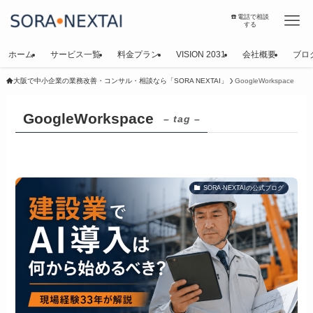
☎️電話で相談
する
ホーム
サービス一覧
料金プラン
VISION 2031
会社概要
ブロ
大阪で中小企業の業務改善・コンサル・相談なら「SORA NEXTAI」
GoogleWorkspace
GoogleWorkspace
– tag –
SORA-NEXTAIの公式ブログ