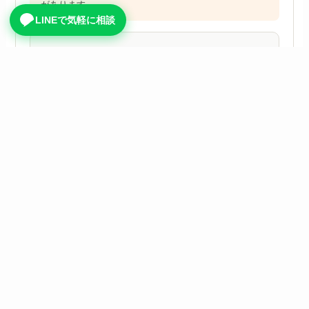
があります。
LINEで気軽に相談
支援内容（例）
業務ヒアリング・課題整理
見積・書類作成・メール対応などの改善
Google Workspaceや生成AIの活用設計
AI活用テンプレート・運用ルール作成
改善後の定着確認と継続改善
向いているケース
研修だけでは社内に定着しないと感じている
忙しくて社員全員を研修に出しにくい
まずは一部の業務から改善したい
社長や担当者と一緒に進めたい