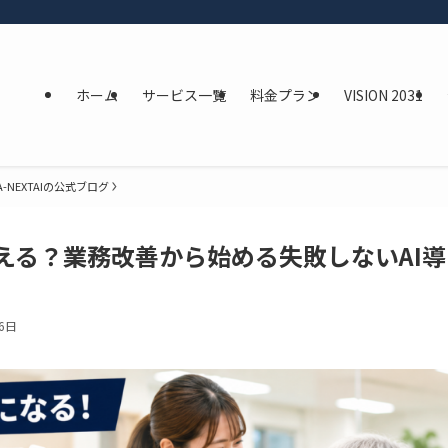
ホーム
サービス一覧
料金プラン
VISION 2031
A-NEXTAIの公式ブログ
える？業務改善から始める失敗しないAI導
6日