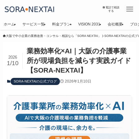
☎️電話で相談
する
ホーム
サービス一覧
料金プラン
VISION 2031
会社概要
ブロ
大阪で中小企業の業務改善・コンサル・相談なら「SORA NEXTAI」
SORA-NEXTAIの公式
業務効率化×AI｜大阪の介護事業
2026
所が現場負担を減らす実践ガイド
1/10
【SORA-NEXTAI】
2026年1月10日
SORA-NEXTAIの公式ブログ