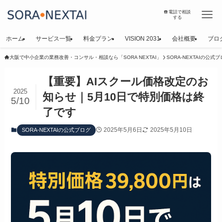
☎️電話で相談
する
ホーム
サービス一覧
料金プラン
VISION 2031
会社概要
ブロ
大阪で中小企業の業務改善・コンサル・相談なら「SORA NEXTAI」
SORA-NEXTAIの公式
【重要】AIスクール価格改定のお
2025
知らせ｜5月10日で特別価格は終
5/10
了です
2025年5月6日
2025年5月10日
SORA-NEXTAIの公式ブログ