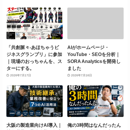
「共創脈々-あほちゃうビ
AIがホームページ・
ジネスグランプリ」に参加
YouTube・SEOを分析｜
｜現場のおっちゃんを、ス
SORA Analyticsを開発し
ターにする。
ました
2026年7月17日
2026年7月16日
大阪の製造業向けAI導入｜
俺の3時間はなんだったん