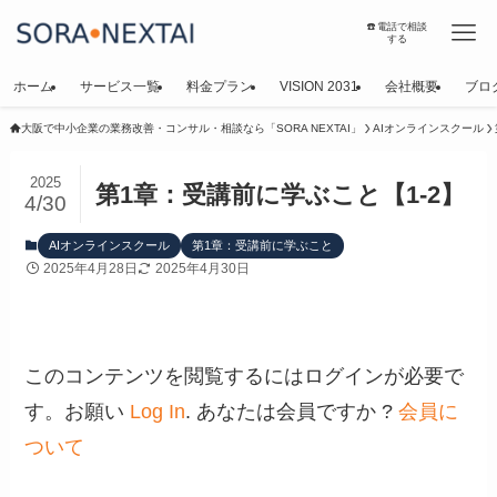
☎️電話で相談
する
ホーム
サービス一覧
料金プラン
VISION 2031
会社概要
ブロ
大阪で中小企業の業務改善・コンサル・相談なら「SORA NEXTAI」
AIオンラインスクール
2025
第1章：受講前に学ぶこと【1-2】
4/30
AIオンラインスクール
第1章：受講前に学ぶこと
2025年4月28日
2025年4月30日
このコンテンツを閲覧するにはログインが必要で
す。お願い
Log In
. あなたは会員ですか ?
会員に
ついて