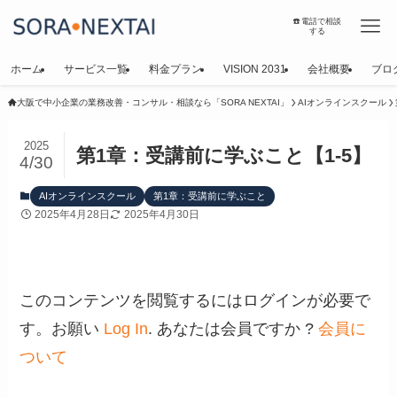
☎️電話で相談
する
ホーム
サービス一覧
料金プラン
VISION 2031
会社概要
ブロ
大阪で中小企業の業務改善・コンサル・相談なら「SORA NEXTAI」
AIオンラインスクール
2025
第1章：受講前に学ぶこと【1-5】
4/30
AIオンラインスクール
第1章：受講前に学ぶこと
2025年4月28日
2025年4月30日
このコンテンツを閲覧するにはログインが必要で
す。お願い
Log In
. あなたは会員ですか ?
会員に
ついて