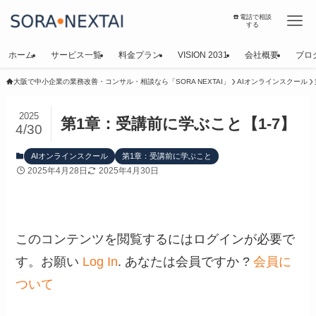
☎️電話で相談
する
ホーム
サービス一覧
料金プラン
VISION 2031
会社概要
ブロ
大阪で中小企業の業務改善・コンサル・相談なら「SORA NEXTAI」
AIオンラインスクール
2025
第1章：受講前に学ぶこと【1-7】
4/30
AIオンラインスクール
第1章：受講前に学ぶこと
2025年4月28日
2025年4月30日
このコンテンツを閲覧するにはログインが必要で
す。お願い
Log In
. あなたは会員ですか ?
会員に
ついて